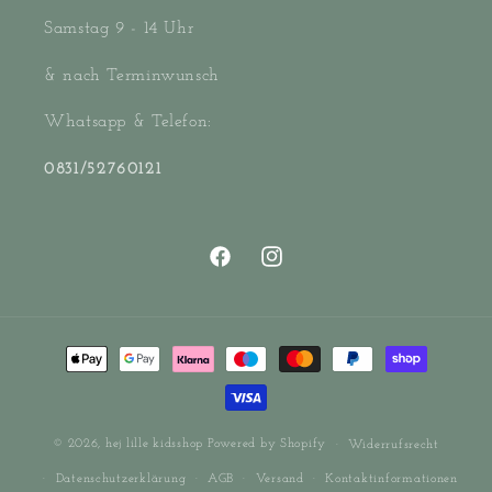
Samstag 9 - 14 Uhr
& nach Terminwunsch
Whatsapp & Telefon:
0831/52760121
Facebook
Instagram
Zahlungsmethoden
© 2026,
hej lille kidsshop
Powered by Shopify
Widerrufsrecht
Datenschutzerklärung
AGB
Versand
Kontaktinformationen