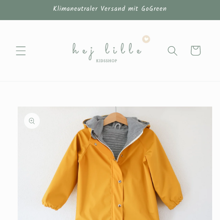
Direkt
Klimaneutraler Versand mit GoGreen
zum
Inhalt
Warenkorb
u
oduktinformationen
ringen