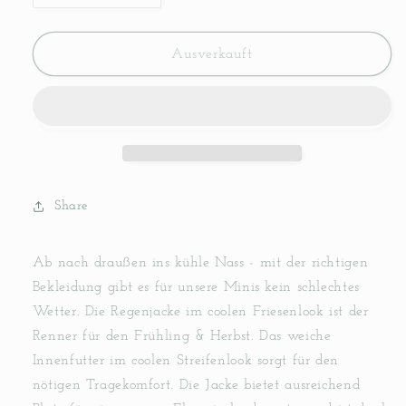
die
die
Menge
Menge
für
für
Ausverkauft
Regenjacke
Regenjacke
&quot;Friese&quot;
&quot;Friese&quot;
(Gelb)
(Gelb)
Share
Ab nach draußen ins kühle Nass - mit der richtigen
Bekleidung gibt es für unsere Minis kein schlechtes
Wetter. Die Regenjacke im coolen Friesenlook ist der
Renner für den Frühling & Herbst. Das weiche
Innenfutter im coolen Streifenlook sorgt für den
nötigen Tragekomfort. Die Jacke bietet ausreichend