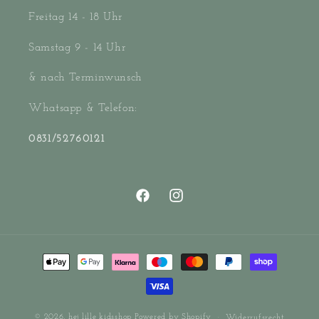
Freitag 14 - 18 Uhr
Samstag 9 - 14 Uhr
& nach Terminwunsch
Whatsapp & Telefon:
0831/52760121
Facebook
Instagram
Zahlungsmethoden
© 2026,
hej lille kidsshop
Powered by Shopify
Widerrufsrecht