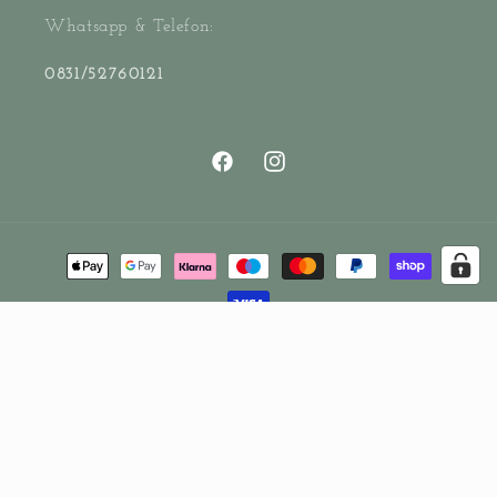
Whatsapp & Telefon:
0831/52760121
Facebook
Instagram
Zahlungsmethoden
© 2026,
hej lille kidsshop
Powered by Shopify
Widerrufsrecht
Datenschutzerklärung
AGB
Versand
Kontaktinformationen
Impressum