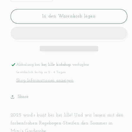
die
die
Menge
Menge
für
für
In den Warenkorb legen
Shorts
Shorts
&quot;Happy
&quot;Happy
Stripes&quot;
Stripes&quot;
Abholung bei
hej lille kidsshop
verfügbar
Gewöhnlich fertig in 2 - 4 Tagen
Shop-Informationen anzeigen
Share
2025 wird‘s bunt bei hej lille! Und wir lassen mit den
farbenfrohen Regebogen-Streifen den Sommer in
Mini‘s Garderobe.