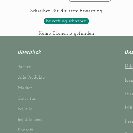
Schreiben Sie die erste Bewertung
Bewertung schreiben
Keine Elemente gefunden
Überblick
Un
Hil
Suchen
Alle Produkte
Kem
Marken
Die
Gutes tun
Mit
hej lille
hej lille local
Fre
Kontakt