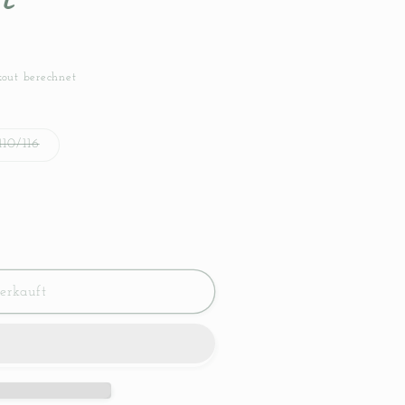
out berechnet
e
Variante
110/116
auft
ausverkauft
oder
nicht
ar
verfügbar
erkauft
ge