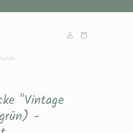
Einloggen
Warenkorb
Kontakt
cke "Vintage
lgrün) -
t