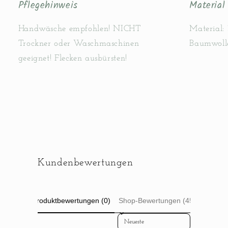
Pflegehinweis
Material
Handwäsche empfohlen! NICHT
Material:
Trockner oder Waschmaschinen
Baumwolle
geeignet! Flecken ausbürsten!
Kundenbewertungen
Produktbewertungen (0)
Shop-Bewertungen (45)
Sort reviews by