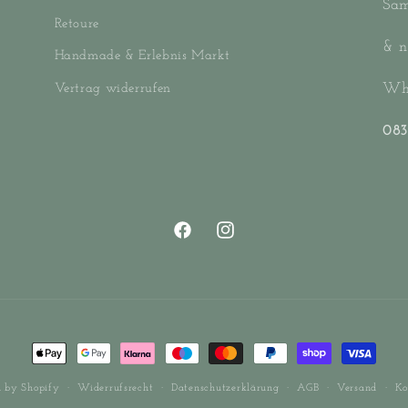
Sam
Retoure
& n
Handmade & Erlebnis Markt
Wha
Vertrag widerrufen
083
Facebook
Instagram
Zahlungsmethoden
Widerrufsrecht
Datenschutzerklärung
AGB
Versand
Ko
 by Shopify