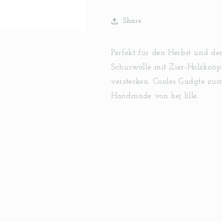
-
-
handgemacht
handgemac
Share
Perfekt für den Herbst und de
Schurwolle mit Zier-Holzknöpf
verstecken. Cooles Gadgte zu
Handmade von hej lille.