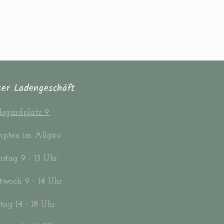
ser Ladengeschäft
degardplatz 9
pten im Allgäu
nstag 9 - 13 Uhr
twoch 9 - 14 Uhr
itag 14 - 18 Uhr