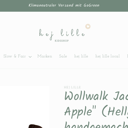
Klimaneutraler Versand mit GoGreen
Slow & Fair
Marken
Sale
hej lille
hej lille local
HEJ LILLE
Wollwalk Ja
Apple" (Hel
handgemach